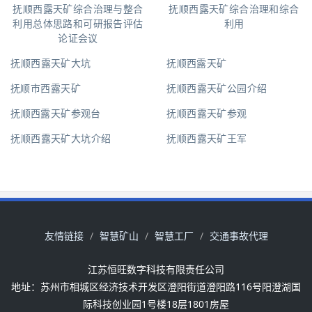
抚顺西露天矿综合治理与整合
抚顺西露天矿综合治理和综合
利用总体思路和可研报告评估
利用
论证会议
抚顺西露天矿大坑
抚顺西露天矿
抚顺市西露天矿
抚顺西露天矿公园介绍
抚顺西露天矿参观台
抚顺西露天矿参观
抚顺西露天矿大坑介绍
抚顺西露天矿王军
友情链接
智慧矿山
智慧工厂
交通事故代理
江苏恒旺数字科技有限责任公司
地址：苏州市相城区经济技术开发区澄阳街道澄阳路116号阳澄湖国
际科技创业园1号楼18层1801房屋