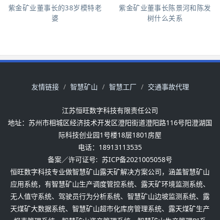
紫金矿业董事长的38岁模特老
紫金矿业董事长陈景河和陈发
婆
树什么关系
友情链接
智慧矿山
智慧工厂
交通事故代理
江苏恒旺数字科技有限责任公司
地址：苏州市相城区经济技术开发区澄阳街道澄阳路116号阳澄湖国
际科技创业园1号楼18层1801房屋
电话：18913113535
备案／许可证号:
苏ICP备2021005058号
恒旺数字科技专业做智慧矿山露天矿解决方案公司，涵盖智慧矿山
应用系统，有智慧矿山生产调度管控系统、露天矿环境监测系统、
无人值守系统、驾驶员行为分析系统、智慧矿山边坡监测系统、露
天煤矿大数据系统、智慧矿山超市化库房管理系统、露天煤矿生产