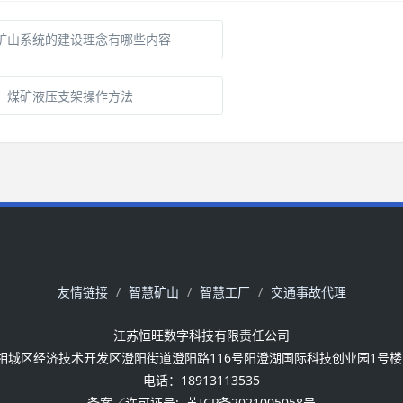
矿山系统的建设理念有哪些内容
煤矿液压支架操作方法
友情链接
智慧矿山
智慧工厂
交通事故代理
江苏恒旺数字科技有限责任公司
相城区经济技术开发区澄阳街道澄阳路116号阳澄湖国际科技创业园1号楼18
电话：18913113535
备案／许可证号:
苏ICP备2021005058号