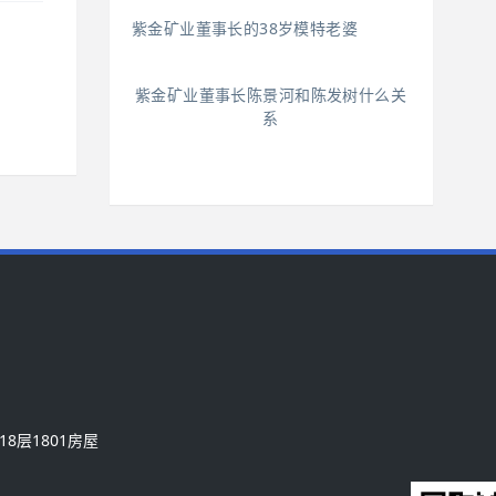
紫金矿业董事长的38岁模特老婆
紫金矿业董事长陈景河和陈发树什么关
系
层1801房屋