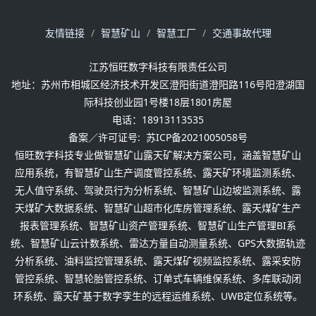
友情链接
智慧矿山
智慧工厂
交通事故代理
江苏恒旺数字科技有限责任公司
地址：苏州市相城区经济技术开发区澄阳街道澄阳路116号阳澄湖国
际科技创业园1号楼18层1801房屋
电话：18913113535
备案／许可证号:
苏ICP备2021005058号
恒旺数字科技专业做智慧矿山露天矿解决方案公司，涵盖智慧矿山
应用系统，有智慧矿山生产调度管控系统、露天矿环境监测系统、
无人值守系统、驾驶员行为分析系统、智慧矿山边坡监测系统、露
天煤矿大数据系统、智慧矿山超市化库房管理系统、露天煤矿生产
报表管理系统、智慧矿山资产管理系统、智慧矿山生产管理BI系
统、智慧矿山云计数系统、雷达方量自动测量系统、GPS大数据轨迹
分析系统、油料监控管理系统、露天煤矿视频监控系统、露采安防
管控系统、智慧轮胎管控系统、订单式车辆维保系统、多库联动闭
环系统、露天矿基于数字孪生的远程运维系统、UWB定位系统等。