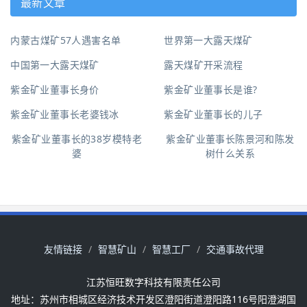
最新文章
内蒙古煤矿57人遇害名单
世界第一大露天煤矿
中国第一大露天煤矿
露天煤矿开采流程
紫金矿业董事长身价
紫金矿业董事长是谁?
紫金矿业董事长老婆钱冰
紫金矿业董事长的儿子
紫金矿业董事长的38岁模特老
紫金矿业董事长陈景河和陈发
婆
树什么关系
友情链接
智慧矿山
智慧工厂
交通事故代理
江苏恒旺数字科技有限责任公司
地址：苏州市相城区经济技术开发区澄阳街道澄阳路116号阳澄湖国