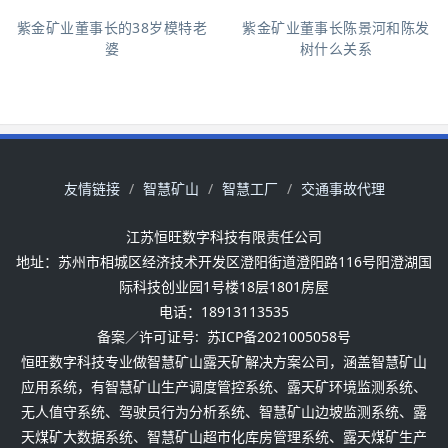
紫金矿业董事长的38岁模特老
紫金矿业董事长陈景河和陈发
婆
树什么关系
友情链接
智慧矿山
智慧工厂
交通事故代理
江苏恒旺数字科技有限责任公司
地址：苏州市相城区经济技术开发区澄阳街道澄阳路116号阳澄湖国
际科技创业园1号楼18层1801房屋
电话：18913113535
备案／许可证号:
苏ICP备2021005058号
恒旺数字科技专业做智慧矿山露天矿解决方案公司，涵盖智慧矿山
应用系统，有智慧矿山生产调度管控系统、露天矿环境监测系统、
无人值守系统、驾驶员行为分析系统、智慧矿山边坡监测系统、露
天煤矿大数据系统、智慧矿山超市化库房管理系统、露天煤矿生产